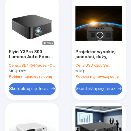
Flyin Y3Pro 800
Projektor wysokiej
Lumens Auto Focus
jasności, duży,
Led Lamp 2Gb Ram
wysokiej
Cena:
USD145/Pieces FOB Shenzhen
Cena:
USD 6200 Set
Android 9.0 3D 4K
rozdzielczości 12000
MOQ:
1 szt
MOQ:
1
Ultra Hd Home
lumenów, projektor
Theater Projektor
laserowy 3LCD
Pobierz najnowszą cenę
Pobierz najnowszą cenę
Skontaktuj się teraz
Skontaktuj się teraz