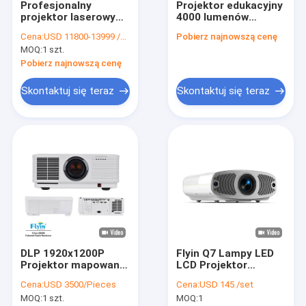
Profesjonalny
Projektor edukacyjny
Wycieczka po fabryce
projektor laserowy
4000 lumenów
WUXGA 20000
Projektor z krótkim
Cena:
USD 11800-13999 /PCS
Pobierz najnowszą cenę
lumenów z
rzutem Korekta
Kontrola jakości
MOQ:
1 szt.
technologią 3LCD
narożnika
Pobierz najnowszą cenę
Skontaktuj się z nami
Skontaktuj się teraz
Skontaktuj się teraz
Aktualności
Sprawy
Projektor do dużych sal
Projektor laserowy DLP
DLP 1920x1200P
Flyin Q7 Lampy LED
Projektor do mapowania 3D
Projektor mapowania
LCD Projektor
3D o rozdzielczości
Android Wbudowany
Kościelne projektory wideo
Cena:
USD 3500/Pieces
Cena:
USD 145 /set
natywnej 12000
głośnik stereo US
MOQ:
1 szt.
MOQ:
1
lumenów
EURO Wtyczka