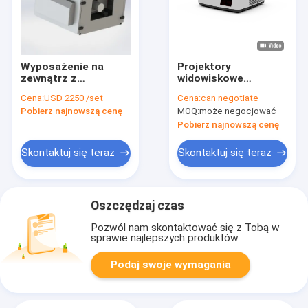
Wyposażenie na
Projektory
zewnątrz z
widowiskowe
kontrolowaną
kościelne.46
Cena:
USD 2250 /set
Cena:
can negotiate
temperaturą
Pobierz najnowszą cenę
MOQ:
może negocjować
projektorem
Pobierz najnowszą cenę
Skontaktuj się teraz
Skontaktuj się teraz
Oszczędzaj czas
Pozwól nam skontaktować się z Tobą w
sprawie najlepszych produktów.
Podaj swoje wymagania