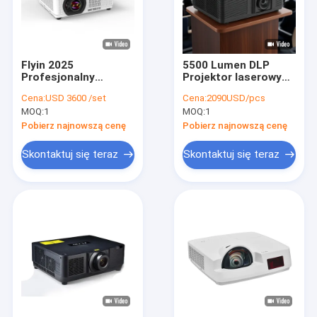
Flyin 2025
5500 Lumen DLP
Profesjonalny
Projektor laserowy
projektor laserowy
4K 3D
Cena:
USD 3600 /set
Cena:
2090USD/pcs
3LCD 4K 7200 Ansi
MOQ:
1
MOQ:
1
Lumens Ultra Hd
3840x2160 Wysoka
Pobierz najnowszą cenę
Pobierz najnowszą cenę
jasność Do edukacji
biznesowej Duże
Skontaktuj się teraz
Skontaktuj się teraz
miejsca Sal
bankietowych Sceny
Dom
Produkty
O nas