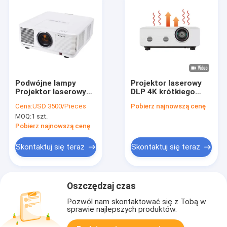
Podwójne lampy
Projektor laserowy
Projektor laserowy
DLP 4K krótkiego
DLP 12000 lumenów
rzutu o wysokiej
Cena:
USD 3500/Pieces
Pobierz najnowszą cenę
do miejsca w
jasności i kontraście
MOQ:
1 szt.
kościele
Pobierz najnowszą cenę
Skontaktuj się teraz
Skontaktuj się teraz
Oszczędzaj czas
Pozwól nam skontaktować się z Tobą w
sprawie najlepszych produktów.