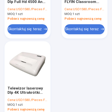
Dlp Full Hd 4500 Ansi
FLYIN Classroom
Projektor edukacyjny
Lumenów Projektor
Interaktywny
Cena:
USD1580 /Pieces FOB Shenzhen
Cena:
USD1580 /Pieces FOB Shenzhen
4K Ultrakrótki rzut
projektor laserowy
MOQ:
Projektor kina domowego
1 szt
MOQ:
1 szt
Dlp Ultrakrótki rzut
Pobierz najnowszą cenę
Pobierz najnowszą cenę
Inteligentny projektor DLP
Skontaktuj się teraz
Skontaktuj się teraz
Projektor o bardzo krótkim rzucie
Przenośne projektory LED
Obudowa projektorów zewnętrznych
Składany ekran do projektora
Obiektywy projektora
Telewizor laserowy
Obiektyw typu rybie oko projektora
Dlp 4K Ultrakrótki
rzut Full HD Projektor
Cena:
USD1580 /Pieces FOB Shenzhen
filmowy Real 4500
Uchwyt sufitowy do projektora
MOQ:
1 szt
Ansi lumenów
Pobierz najnowszą cenę