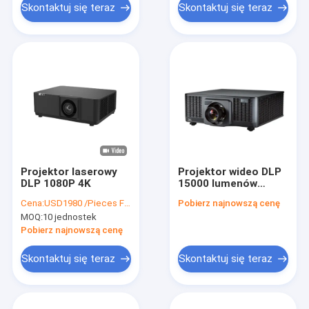
Skontaktuj się teraz
Skontaktuj się teraz
Projektor laserowy
Projektor wideo DLP
DLP 1080P 4K
15000 lumenów
Projektor mapujący
Cena:
USD1980 /Pieces FOB Shenzhen
Pobierz najnowszą cenę
3D do wyświetlania w
MOQ:
10 jednostek
muzeum
Pobierz najnowszą cenę
Skontaktuj się teraz
Skontaktuj się teraz