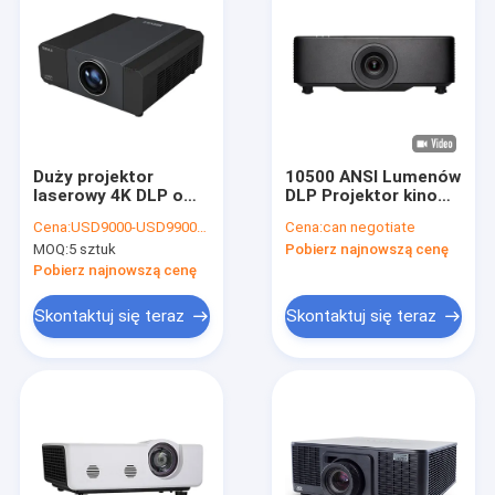
Duży projektor
10500 ANSI Lumenów
laserowy 4K DLP o
DLP Projektor kinowy
jasności 15000
3D Digital do
Cena:
USD9000-USD9900/Pieces FOB Shenzhen
Cena:
can negotiate
lumenów do kina
budynków
MOQ:
5 sztuk
Pobierz najnowszą cenę
zewnętrznego
zewnętrznych
Pobierz najnowszą cenę
Skontaktuj się teraz
Skontaktuj się teraz
Dom
Produkty
O nas