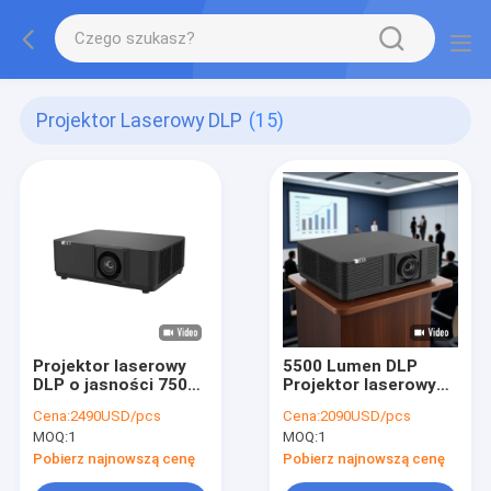
Projektor Laserowy DLP
(15)
Projektor laserowy
5500 Lumen DLP
DLP o jasności 7500
Projektor laserowy
lumenów
4K 3D
Cena:
2490USD/pcs
Cena:
2090USD/pcs
MOQ:
1
MOQ:
1
Pobierz najnowszą cenę
Pobierz najnowszą cenę