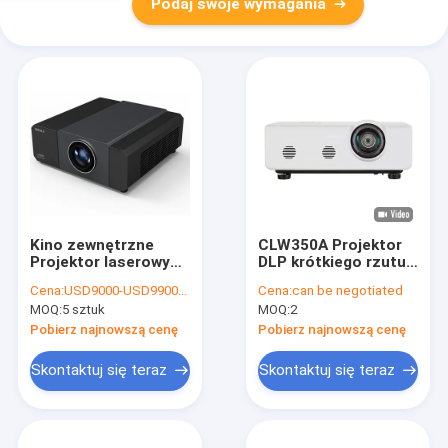
Podaj swoje wymagania
Kino zewnętrzne
CLW350A Projektor
Projektor laserowy
DLP krótkiego rzutu
DLP 15000 lumenów
o wysokim
Cena:
USD9000-USD9900/Pieces FOB Shenzhen
Cena:
can be negotiated
do parku rozrywki
kontraście i gamie
MOQ:
5 sztuk
MOQ:
2
kolorów
Pobierz najnowszą cenę
Pobierz najnowszą cenę
Skontaktuj się teraz
Skontaktuj się teraz