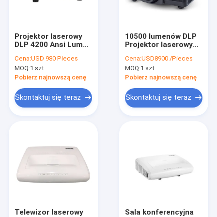
Wycieczka po fabryce
Kontrola jakości
Projektor laserowy
10500 lumenów DLP
DLP 4200 Ansi Lumen
Projektor laserowy
Skontaktuj się z nami
do edukacji
krótkiego rzutu
Cena:
USD 980 Pieces
Cena:
USD8900 /Pieces
holograficznej
Cyfrowy rzutnik
MOQ:
1 szt.
MOQ:
1 szt.
mapowania 3D
Aktualności
Pobierz najnowszą cenę
Pobierz najnowszą cenę
Sprawy
Skontaktuj się teraz
Skontaktuj się teraz
Projektor do dużych sal
Projektor laserowy DLP
Projektor do mapowania 3D
Kościelne projektory wideo
Telewizor laserowy
Sala konferencyjna