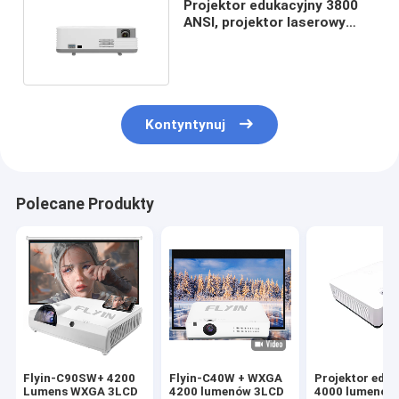
Projektor edukacyjny 3800
ANSI, projektor laserowy
WXGA ANDROID DLP
Kontyntynuj
Polecane Produkty
Flyin-C90SW+ 4200
Flyin-C40W + WXGA
Projektor edu
Lumens WXGA 3LCD
4200 lumenów 3LCD
4000 lumenów