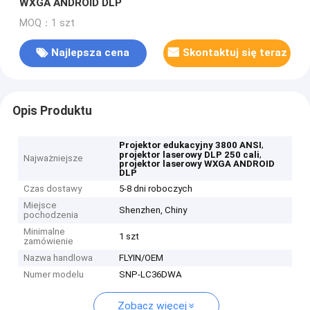
WXGA ANDROID DLP
MOQ：1 szt
Najlepsza cena
Skontaktuj się teraz
Opis Produktu
,
Projektor edukacyjny 3800 ANSI
,
projektor laserowy DLP 250 cali
Najważniejsze
projektor laserowy WXGA ANDROID
DLP
Czas dostawy
5-8 dni roboczych
Miejsce
Shenzhen, Chiny
pochodzenia
Minimalne
1 szt
zamówienie
Nazwa handlowa
FLYIN/OEM
Numer modelu
SNP-LC36DWA
Zobacz więcej